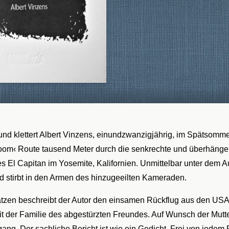
und klettert Albert Vinzens, einundzwanzigjährig, im Spätsomme
om‹ Route tausend Meter durch die senkrechte und überhäng
 El Capitan im Yosemite, Kalifornien. Unmittelbar unter dem Au
d stirbt in den Armen des hinzugeeilten Kameraden.
tzen beschreibt der Autor den einsamen Rückflug aus den USA
 der Familie des abgestürzten Freundes. Auf Wunsch der Mutter
ang. Der sachliche Bericht ist wie ein Gedicht. Frei von jedem 