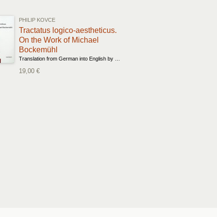
PHILIP KOVCE
Tractatus logico-aestheticus.
On the Work of Michael
Bockemühl
Translation from German into English by Joseph F. Bailey and Troy Vine
19,00 €