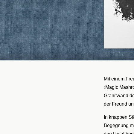
Mit einem Fre
›Magic Mashro
Granitwand des
der Freund un
In knappen Sä
Begegnung mit
den Unfallherg