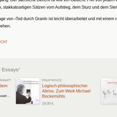
en, stakkatoartigen Sätzen vom Aufstieg, dem Sturz und dem Ste
lage von ›Tod durch Granit‹ ist leicht überarbeitet und mit einem
sehen.
ICHT
d Essays“
ISHAUPT
PHILIP KOVCE
 dem
Logisch-philosophischer
Abriss. Zum Werk Michael
Bockemühls
Briefwechsel über ein Wort von Joseph Beuys
19,00 €