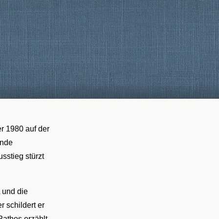
r 1980 auf der
ende
sstieg stürzt
 und die
 schildert er
Pathos erzählt